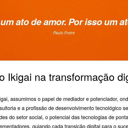
um ato de amor. Por isso um a
Paulo Freire
 Ikigai na transformação dig
igai, assumimos o papel de mediador e potenciador, onde 
ultoria e a profissão de desenvolvimento tecnológico s
des do setor social, o potencial das tecnologias de pon
lementadores, guiando
cada transição digital para o suc